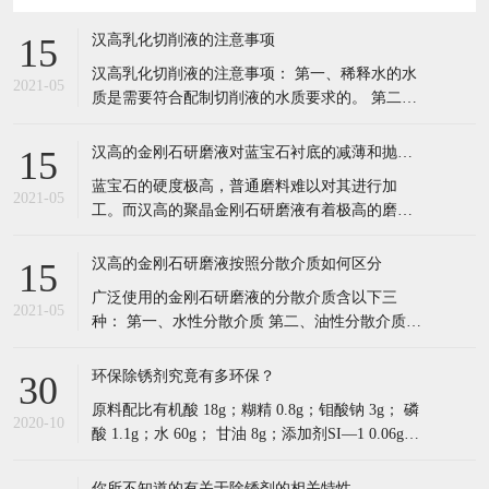
速率和高质量的加工表面，因此可以被广泛的应
用于对蓝宝石衬底的减薄和抛光。随着LED行业
汉高的金刚石研磨液按照分散介质如何区分
15
的快速发展，聚晶金刚石研磨液的需求也会与日
广泛使用的金刚石研磨液的分散介质含以下三
俱增。
2021-05
种： 第一、水性分散介质 第二、油性分散介质
第三、通用型介质（乳液型介质）。 东莞市汉高
实业有限公司成立2005成立于广东深圳，2008年
环保除锈剂究竟有多环保？
30
在东莞塘厦设立成立研发技术中心，2009年顺利
原料配比有机酸 18g；糊精 0.8g；钼酸钠 3g； 磷
通过ISO9001:2000认证，2011在东莞横沥
2020-10
酸 1.1g；水 60g； 甘油 8g；添加剂SI—1 0.06g。
制备方法： （1）先将有机酸、糊精、钼酸钠、
磷酸和水放入混合罐内室温下匀速搅拌30min。
你所不知道的有关于除锈剂的相关特性
30
（2）然后在混合溶液中加入甘油，室温下匀速搅
1、适用范围广，可恢复金属原色。 2、锈、污染
拌1
2020-10
物质(积碳)、氧化物可在短时间内除去。 3、对母
材无损伤，可洗净精密部件表面。 4、产品安全
环保。可明显降低废气产生。防止环境污染。 (接
除油粉都有哪些性能特点？
30
触到手、皮肤、衣服上，无 异常反应) 5、常温下
除油粉：采用多种高效表面活性剂、去污剂、渗
可发挥最佳效果，与市面上其他
2020-10
透剂、助洗剂等精制而成，具有良好的润湿，增
溶，去油能力。 本品不具可燃性但有轻微腐蚀
性，如皮肤接触，立即用大量水冲洗15min，如不