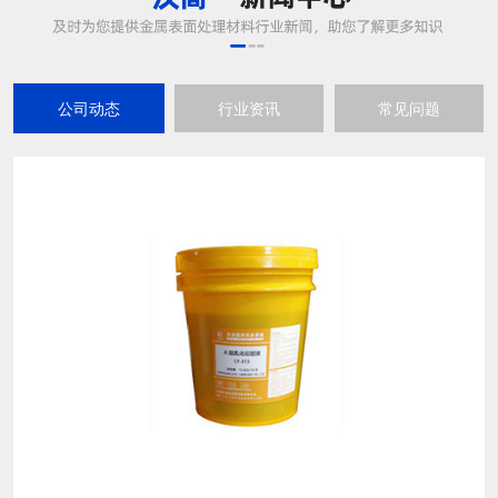
汉高乳化切削液的注意事项
15
汉高乳化切削液的注意事项： 第一、稀释水的水
2021-05
质是需要符合配制切削液的水质要求的。 第二、
稀释水的温度是有要求的，如果稀释水的温度太
低，不利于配制乳化切削液。因为冷水容易引起
汉高的金刚石研磨液对蓝宝石衬底的减薄和抛光是否有作用
15
乳化剂的凝聚，形成胶状物质，一旦凝聚成胶状
蓝宝石的硬度极高，普通磨料难以对其进行加
物后就很难溶解开了，所以必须注意它的温度。
2021-05
工。而汉高的聚晶金刚石研磨液有着极高的磨削
第三、乳化切削液的pH值