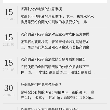
速率和高质量的加工表面，因此可以被广泛的应
用于对蓝宝石衬底的减薄和抛光。随着LED行业
汉高的金刚石研磨液按照分散介质如何区分
15
的快速发展，聚晶金刚石研磨液的需求也会与日
广泛使用的金刚石研磨液的分散介质含以下三
俱增。
2021-05
种： 第一、水性分散介质 第二、油性分散介质
第三、通用型介质（乳液型介质）。 东莞市汉高
实业有限公司成立2005成立于广东深圳，2008年
环保除锈剂究竟有多环保？
30
在东莞塘厦设立成立研发技术中心，2009年顺利
原料配比有机酸 18g；糊精 0.8g；钼酸钠 3g； 磷
通过ISO9001:2000认证，2011在东莞横沥
2020-10
酸 1.1g；水 60g； 甘油 8g；添加剂SI—1 0.06g。
制备方法： （1）先将有机酸、糊精、钼酸钠、
磷酸和水放入混合罐内室温下匀速搅拌30min。
你所不知道的有关于除锈剂的相关特性
30
（2）然后在混合溶液中加入甘油，室温下匀速搅
1、适用范围广，可恢复金属原色。 2、锈、污染
拌1
2020-10
物质(积碳)、氧化物可在短时间内除去。 3、对母
材无损伤，可洗净精密部件表面。 4、产品安全
环保。可明显降低废气产生。防止环境污染。 (接
除油粉都有哪些性能特点？
30
触到手、皮肤、衣服上，无 异常反应) 5、常温下
除油粉：采用多种高效表面活性剂、去污剂、渗
可发挥最佳效果，与市面上其他
2020-10
透剂、助洗剂等精制而成，具有良好的润湿，增
溶，去油能力。 本品不具可燃性但有轻微腐蚀
性，如皮肤接触，立即用大量水冲洗15min，如不