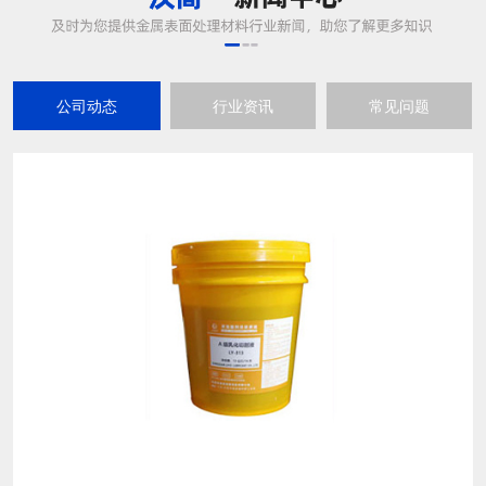
汉高乳化切削液的注意事项
15
汉高乳化切削液的注意事项： 第一、稀释水的水
2021-05
质是需要符合配制切削液的水质要求的。 第二、
稀释水的温度是有要求的，如果稀释水的温度太
低，不利于配制乳化切削液。因为冷水容易引起
汉高的金刚石研磨液对蓝宝石衬底的减薄和抛光是否有作用
15
乳化剂的凝聚，形成胶状物质，一旦凝聚成胶状
蓝宝石的硬度极高，普通磨料难以对其进行加
物后就很难溶解开了，所以必须注意它的温度。
2021-05
工。而汉高的聚晶金刚石研磨液有着极高的磨削
第三、乳化切削液的pH值