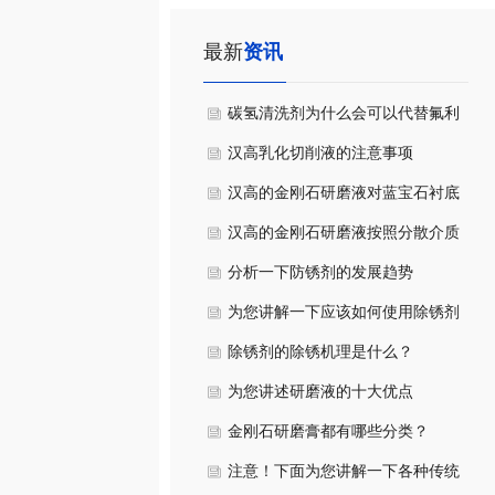
最新
资讯
碳氢清洗剂为什么会可以代替氟利
昂等？
汉高乳化切削液的注意事项
汉高的金刚石研磨液对蓝宝石衬底
的减薄和抛光是否有作用
汉高的金刚石研磨液按照分散介质
如何区分
分析一下防锈剂的发展趋势
为您讲解一下应该如何使用除锈剂
除锈剂的除锈机理是什么？
为您讲述研磨液的十大优点
金刚石研磨膏都有哪些分类？
注意！下面为您讲解一下各种传统