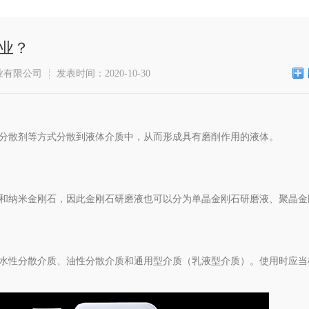
业？
业有限公司
发表时间：2020-10-30
分散剂等方式分散到液体介质中，从而形成具有磨削作用的液体。
和纳米金刚石，因此金刚石研磨液也可以分为单晶金刚石研磨液、聚晶金
水性分散介质、油性分散介质和通用型介质（乳液型介质）。使用时应当