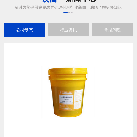
汉高乳化切削液的注意事项
15
汉高乳化切削液的注意事项： 第一、稀释水的水
2021-05
质是需要符合配制切削液的水质要求的。 第二、
稀释水的温度是有要求的，如果稀释水的温度太
低，不利于配制乳化切削液。因为冷水容易引起
汉高的金刚石研磨液对蓝宝石衬底的减薄和抛光是否有作用
15
乳化剂的凝聚，形成胶状物质，一旦凝聚成胶状
蓝宝石的硬度极高，普通磨料难以对其进行加
物后就很难溶解开了，所以必须注意它的温度。
2021-05
工。而汉高的聚晶金刚石研磨液有着极高的磨削
第三、乳化切削液的pH值