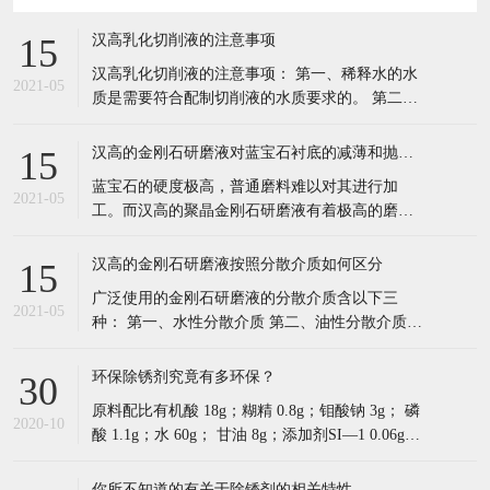
速率和高质量的加工表面，因此可以被广泛的应
用于对蓝宝石衬底的减薄和抛光。随着LED行业
汉高的金刚石研磨液按照分散介质如何区分
15
的快速发展，聚晶金刚石研磨液的需求也会与日
广泛使用的金刚石研磨液的分散介质含以下三
俱增。
2021-05
种： 第一、水性分散介质 第二、油性分散介质
第三、通用型介质（乳液型介质）。 东莞市汉高
实业有限公司成立2005成立于广东深圳，2008年
环保除锈剂究竟有多环保？
30
在东莞塘厦设立成立研发技术中心，2009年顺利
原料配比有机酸 18g；糊精 0.8g；钼酸钠 3g； 磷
通过ISO9001:2000认证，2011在东莞横沥
2020-10
酸 1.1g；水 60g； 甘油 8g；添加剂SI—1 0.06g。
制备方法： （1）先将有机酸、糊精、钼酸钠、
磷酸和水放入混合罐内室温下匀速搅拌30min。
你所不知道的有关于除锈剂的相关特性
30
（2）然后在混合溶液中加入甘油，室温下匀速搅
1、适用范围广，可恢复金属原色。 2、锈、污染
拌1
2020-10
物质(积碳)、氧化物可在短时间内除去。 3、对母
材无损伤，可洗净精密部件表面。 4、产品安全
环保。可明显降低废气产生。防止环境污染。 (接
除油粉都有哪些性能特点？
30
触到手、皮肤、衣服上，无 异常反应) 5、常温下
除油粉：采用多种高效表面活性剂、去污剂、渗
可发挥最佳效果，与市面上其他
2020-10
透剂、助洗剂等精制而成，具有良好的润湿，增
溶，去油能力。 本品不具可燃性但有轻微腐蚀
性，如皮肤接触，立即用大量水冲洗15min，如不